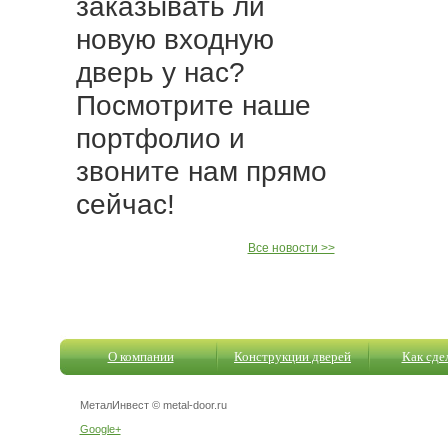
заказывать ли
новую входную
дверь у нас?
Посмотрите наше
портфолио и
звоните нам прямо
сейчас!
Все новости >>
О компании
Конструкции дверей
Как сдел
МеталИнвест © metal-door.ru
Google+