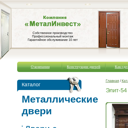
Собственное производство
Профессиональный монтаж
Гарантийное обслуживание 10 лет
О компании
Конструкции дверей
Как сдел
Главная
/
Кат
Каталог
Элит-54
Металлические
двери