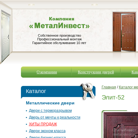
Собственное производство
Профессиональный монтаж
Гарантийное обслуживание 10 лет
О компании
Конструкции дверей
Как
Главная
/
Каталог м
Каталог
Элит-52
Металлические двери
Двери с терморазрывом
Дверь от мечты к реальности
ХИТЫ ПРОДАЖ
Двери эконом класса
Двери бизнес-класса