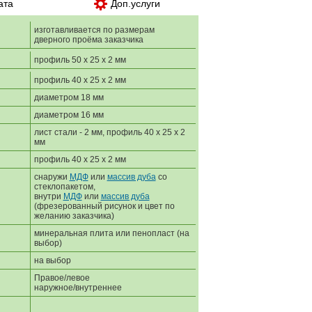
ата
Доп.услуги
изготавливается по размерам
дверного проёма заказчика
профиль 50 х 25 х 2 мм
профиль 40 х 25 х 2 мм
диаметром 18 мм
диаметром 16 мм
лист стали - 2 мм, профиль 40 х 25 х 2
мм
профиль 40 х 25 х 2 мм
снаружи
МДФ
или
массив дуба
со
стеклопакетом,
внутри
МДФ
или
массив дуба
(фрезерованный рисунок и цвет по
желанию заказчика)
минеральная плита или пенопласт (на
выбор)
на выбор
Правое/левое
наружное/внутреннее