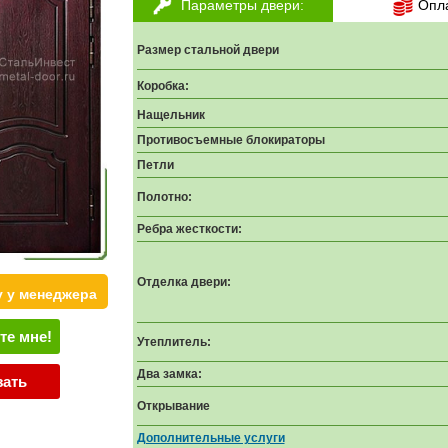
Параметры двери:
Опл
Размер стальной двери
Коробка:
Нащельник
Противосъемные блокираторы
Петли
Полотно:
Ребра жесткости:
Отделка двери:
у у менеджера
те мне!
Утеплитель:
Два замка:
зать
Открывание
Дополнительные услуги