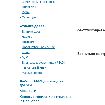
Замки противопожарные
Цилиндры
Ручки
Фурнитура
Отделка дверей
Комплектация и
Винилискожа
Ламинат
Нитроэмаль
Порошковое напыление
Шпон
Вернуться на ст
МДФ
Виды фрезеровки панелей МДФ
Филенчатый МДФ
Массив дерева
Доборы МДФ для входных
дверей
Козырьки
Кованые перила и лестничные
ограждения