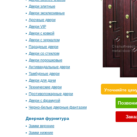
Двери элитные
Двери эксклюзивные
Арочные двери
Двери VIP
Двери с ковкой
Двери с зеркалом
Парадные двери
Двери со стеклом
Двери порошковые
Антивандальные двери
Тамбурные двери
Двери для дачи
Технические двери
Уточняйте цен
Противопожарные двери
Двери с фрамугой
Позвони
Черно-белые дверные фантазии
Зака
Дверная фурнитура
Замки верхние
Замки нижние