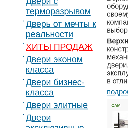
Двери с
обору
терморазрывом
своем
компа
Дверь от мечты к
выбор
реальности
Верхн
ХИТЫ ПРОДАЖ
конст
механ
Двери эконом
двери
класса
экспл
Двери бизнес-
в отли
класса
подроб
Двери элитные
САМ
Двери
эксклюзивные