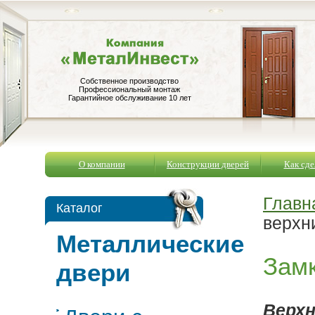
Собственное производство
Профессиональный монтаж
Гарантийное обслуживание 10 лет
О компании
Конструкции дверей
Как сде
Главн
Каталог
верхн
Металлические
Зам
двери
Верхн