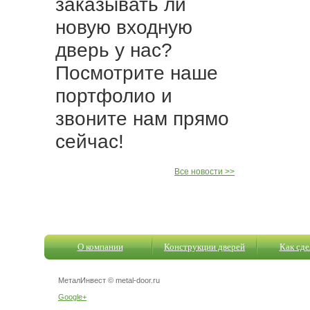
заказывать ли
новую входную
дверь у нас?
Посмотрите наше
портфолио и
звоните нам прямо
сейчас!
Все новости >>
О компании
Конструкции дверей
Как сде
МеталИнвест © metal-door.ru
Google+