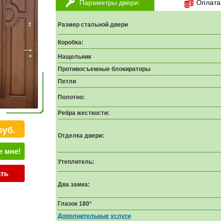
Параметры двери:
Оплата
Размер стальной двери
Коробка:
Нащельник
Противосъемные блокираторы
Петли
Полотно:
Ребра жесткости:
руб.
Отделка двери:
е мне!
Утеплитель:
ать
Два замка:
Глазок 180°
Дополнительные услуги