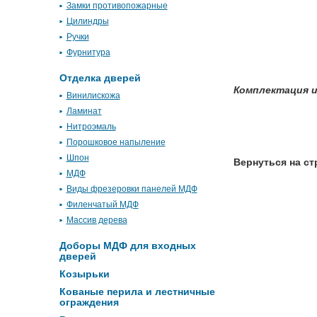
Замки противопожарные
Цилиндры
Ручки
Фурнитура
Отделка дверей
Комплектация и
Винилискожа
Ламинат
Нитроэмаль
Порошковое напыление
Шпон
Вернуться на ст
МДФ
Виды фрезеровки панелей МДФ
Филенчатый МДФ
Массив дерева
Доборы МДФ для входных
дверей
Козырьки
Кованые перила и лестничные
ограждения