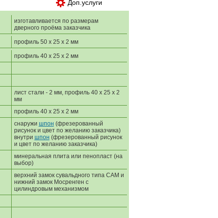
Доп.услуги
изготавливается по размерам
дверного проёма заказчика
профиль 50 х 25 х 2 мм
профиль 40 х 25 х 2 мм
лист стали - 2 мм, профиль 40 х 25 х 2
мм
профиль 40 х 25 х 2 мм
снаружи
шпон
(фрезерованный
рисунок и цвет по желанию заказчика)
внутри
шпон
(фрезерованный рисунок
и цвет по желанию заказчика)
минеральная плита или пенопласт (на
выбор)
верхний замок сувальдного типа САМ и
нижний замок Мосренген с
цилиндровым механизмом