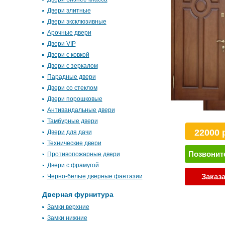
Двери элитные
Двери эксклюзивные
Арочные двери
Двери VIP
Двери с ковкой
Двери с зеркалом
Парадные двери
Двери со стеклом
Двери порошковые
Антивандальные двери
Тамбурные двери
22000 
Двери для дачи
Технические двери
Позвонит
Противопожарные двери
Двери с фрамугой
Заказ
Черно-белые дверные фантазии
Дверная фурнитура
Замки верхние
Замки нижние