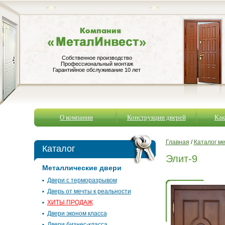
Собственное производство
Профессиональный монтаж
Гарантийное обслуживание 10 лет
О компании
Конструкции дверей
Как
Главная
/
Каталог м
Каталог
Элит-9
Металлические двери
Двери с терморазрывом
Дверь от мечты к реальности
ХИТЫ ПРОДАЖ
Двери эконом класса
Двери бизнес-класса