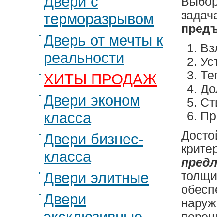
Двери с
Выбор
задач
терморазрывом
предъ
Дверь от мечты к
Вз
реальности
Ус
Те
ХИТЫ ПРОДАЖ
До
Двери эконом
Ст
класса
Пр
Досто
Двери бизнес-
крите
класса
предл
Двери элитные
толщи
обесп
Двери
наруж
эксклюзивные
порош