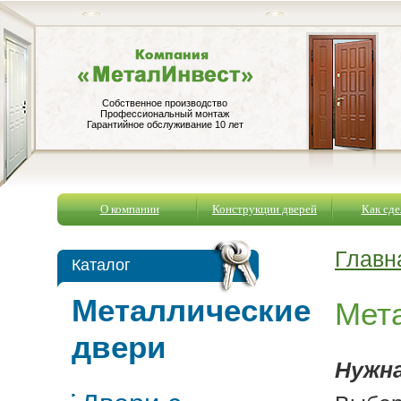
Собственное производство
Профессиональный монтаж
Гарантийное обслуживание 10 лет
О компании
Конструкции дверей
Как сде
Главн
Каталог
Металлические
Мета
двери
Нужна