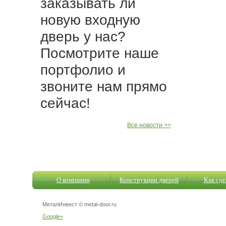
заказывать ли
новую входную
дверь у нас?
Посмотрите наше
портфолио и
звоните нам прямо
сейчас!
Все новости >>
О компании
Конструкции дверей
Как сде
МеталИнвест © metal-door.ru
Google+