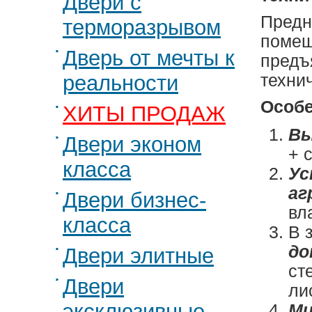
Двери с
Предн
терморазрывом
помещ
Дверь от мечты к
предъ
реальности
техни
Особе
ХИТЫ ПРОДАЖ
Вы
Двери эконом
+ 
класса
Ус
аг
Двери бизнес-
вл
класса
В 
до
Двери элитные
ст
Двери
ли
эксклюзивные
Ми