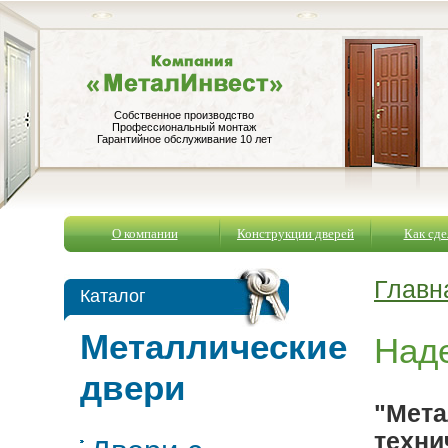
Собственное производство
Профессиональный монтаж
Гарантийное обслуживание 10 лет
О компании
Конструкции дверей
Как сде
Главн
Каталог
Металлические
Над
двери
"Мета
техни