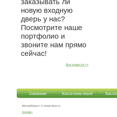
заказывать ли
новую входную
дверь у нас?
Посмотрите наше
портфолио и
звоните нам прямо
сейчас!
Все новости >>
О компании
Конструкции дверей
Как сде
МеталИнвест © metal-door.ru
Google+