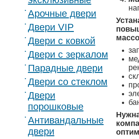
на
Арочные двери
Устан
Двери VIP
повыш
массо
Двери с ковкой
за
Двери с зеркалом
ме
Парадные двери
ре
ск
Двери со стеклом
пр
эл
Двери
ба
порошковые
Нужна
Антивандальные
компа
двери
оптим