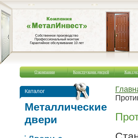
Собственное производство
Профессиональный монтаж
Гарантийное обслуживание 10 лет
О компании
Конструкции дверей
Как сде
Главн
Каталог
Проти
Металлические
Про
двери
Стан