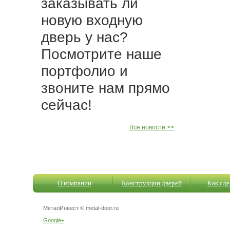
заказывать ли
новую входную
дверь у нас?
Посмотрите наше
портфолио и
звоните нам прямо
сейчас!
Все новости >>
О компании
Конструкции дверей
Как сде
МеталИнвест © metal-door.ru
Google+